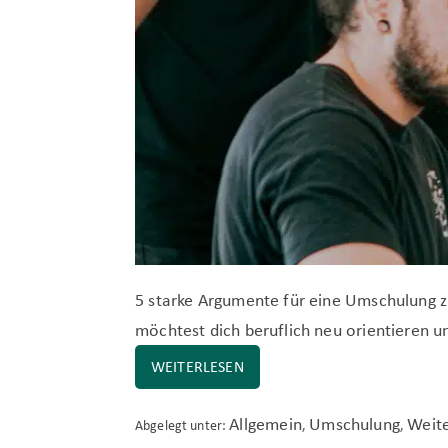
5 starke Argumente für eine Umschulung 
möchtest dich beruflich neu orientieren un
WEITERLESEN
5
STARKE
ARGUMENTE
FÜR
Allgemein
Umschulung
Weite
Abgelegt unter:
,
,
EINE