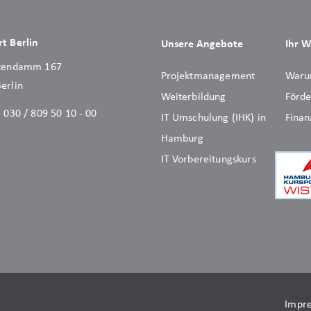
t Berlin
Unsere Angebote
Ihr W
stendamm 167
Projektmanagement
War
erlin
Weiterbildung
Förde
:
030 / 809 50 10 - 00
IT Umschulung (IHK) in
Finan
Hamburg
IT Vorbereitungskurs
Impr