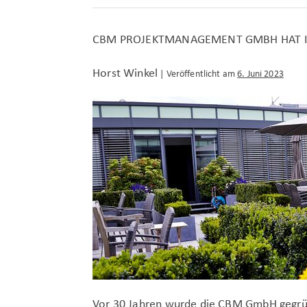
UMSCHULUNG
ZUM
FACHINFORMATIKER
CBM PROJEKTMANAGEMENT GMBH HAT IM
Horst Winkel
|
Veröffentlicht am
6. Juni 2023
CBM
Projektmanagement
GmbH
hat
im
Oktober
30-
jähriges
Jubiläum!
Vor 30 Jahren wurde die CBM GmbH gegrün