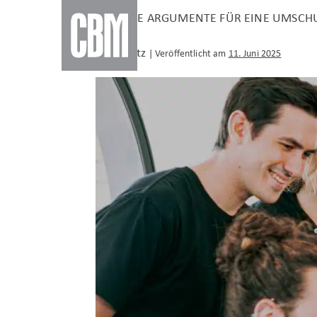
Zum
5 STARKE ARGUMENTE FÜR EINE UMSC
Inhalt
springen
Nico Betz
|
Veröffentlicht am
11. Juni 2025
5
starke
Argumente
für
eine
Umschulung
zum
Fachinformatiker