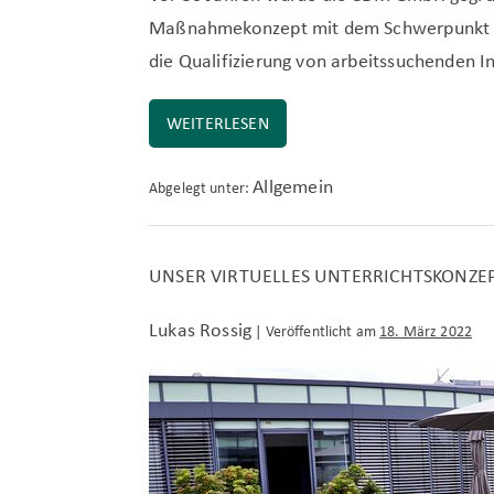
Maßnahmekonzept mit dem Schwerpunkt Pro
die Qualifizierung von arbeitssuchenden 
WEITERLESEN
CBM
PROJEKTMANAGEMENT
GMBH
HAT
Allgemein
Abgelegt unter:
IM
OKTOBER
30-
JÄHRIGES
JUBILÄUM!
UNSER VIRTUELLES UNTERRICHTSKONZE
Lukas Rossig
|
Veröffentlicht am
18. März 2022
Unser
virtuelles
Unterrichtskonzept