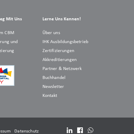
eg Mit Uns
Lerne Uns Kennen!
um CBM
Über uns
rung und
IHK Ausbildungsbetrieb
zierung
Zertifizierungen
Akkreditierungen
Partner & Netzwerk
Buchhandel
Newsletter
Kontakt
essum
Datenschutz