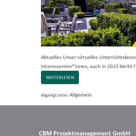
Aktuelles Unser virtuelles Unterrichtsko
Interessenten*innen, auch in 2022 bleibt f
WEITERLESEN
UNSER
VIRTUELLES
UNTERRICHTSKONZEPT
Allgemein
Abgelegt unter:
CBM Projektmanagement GmbH